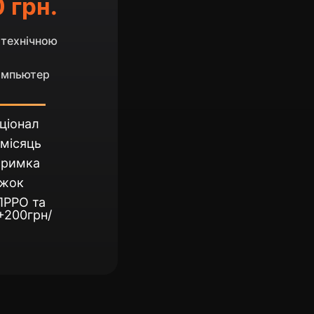
 грн.
з технічною
компьютер
ціонал
 місяць
тримка
ижок
 ПРРО та
+200грн/