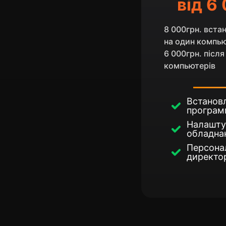
від 6
8 000грн. вста
на один компь
6 000грн. післ
компьютерів
Встанов
програм
Налашту
обладна
Персона
директор