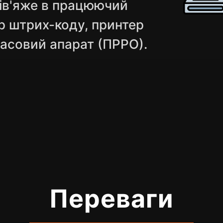
ів'яже в працюючий
р штрих-коду, принтер
касовий апарат (ПРРО).
Переваги