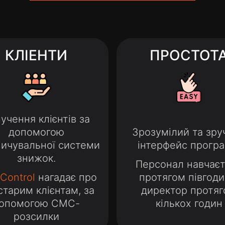
КЛІЕНТИ
ПРОСТОТ
учення клієнтів за
допомогою
Зрозумілий та зру
пичувальної системи
інтерфейс програ
знижок.
Персонал навчає
Control
нагадає про
протягом півгоди
старим клієнтам, за
директор протя
опомогою СМС-
кількох годин
розсилки