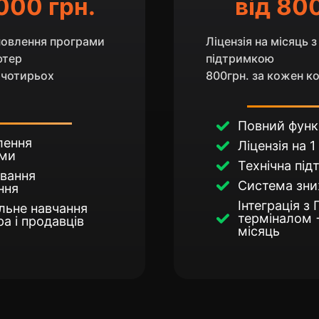
 000 грн.
від 800
новлення програми
Ліцензія на місяць 
ютер
підтримкою
я чотирьох
800грн. за кожен 
Повний функ
лення
Ліцензія на 1
ми
Технічна під
вання
Система зн
ння
Інтеграція з
льне навчання
терміналом 
а і продавців
місяць